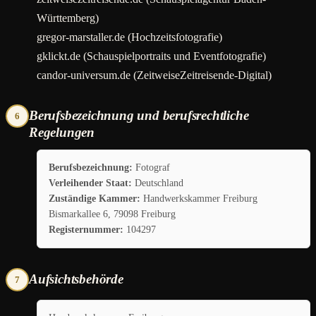
Württemberg)
gregor-marstaller.de (Hochzeitsfotografie)
gklickt.de (Schauspielportraits und Eventfotografie)
candor-universum.de (ZeitweiseZeitreisende-Digital)
Berufsbezeichnung und berufsrechtliche
6
Regelungen
Berufsbezeichnung:
Fotograf
Verleihender Staat:
Deutschland
Zuständige Kammer:
Handwerkskammer Freiburg
Bismarkallee 6, 79098 Freiburg
Registernummer:
104297
Aufsichtsbehörde
7