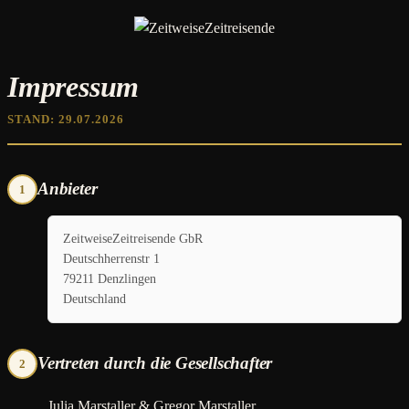
Impressum
STAND: 29.07.2026
Anbieter
1
ZeitweiseZeitreisende GbR
Deutschherrenstr 1
79211 Denzlingen
Deutschland
Vertreten durch die Gesellschafter
2
Julia Marstaller & Gregor Marstaller