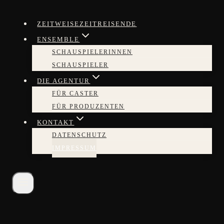
Zum
Inhalt
ZEITWEISEZEITREISENDE
springen
ENSEMBLE
SCHAUSPIELERINNEN
SCHAUSPIELER
DIE AGENTUR
FÜR CASTER
FÜR PRODUZENTEN
KONTAKT
DATENSCHUTZ
IMPRESSUM