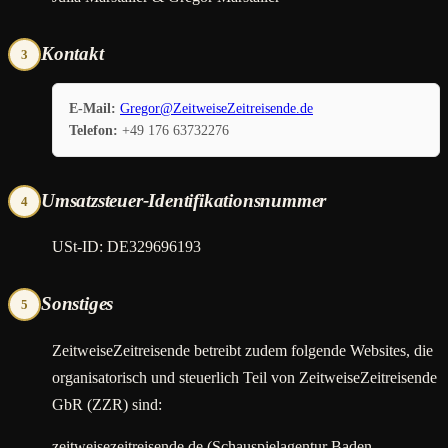
Kontakt
3
E-Mail:
Gregor@ZeitweiseZeitreisende.de
Telefon:
+49 176 63732276
Umsatzsteuer-Identifikationsnummer
4
USt-ID: DE329696193
Sonstiges
5
ZeitweiseZeitreisende betreibt zudem folgende Websites, die
organisatorisch und steuerlich Teil von ZeitweiseZeitreisende
GbR (ZZR) sind:
zeitweisezeitreisende.de (Schauspielagentur Baden-