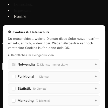
Datenschutz
Impressum
Kontakt
🍪 Cookies & Datenschutz
Du entscheidest, welche Dienste diese Seite nutzen darf —
einzeln, ehrlich, widerrufbar. Weder Werbe-Tracker noch
Teil des
Marstaller Universums
versteckte Cookies laufen ohne dein OK.
Rechtliches im Kleingedruckten
Notwendig
▶
(2 Dienste, immer aktiv)
Funktional
▶
ZeitweiseZeitreisende
(1 Dienst)
UNTERMENÜ
Ensemble
UMSCHALTEN
Statistik
▶
(0 Dienste)
Schauspielerinnen
Marketing
▶
(0 Dienste)
Schauspieler